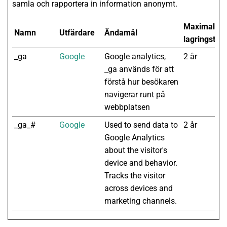
samla och rapportera in information anonymt.
Maximal
Namn
Utfärdare
Ändamål
lagringstid
_ga
Google
Google analytics,
2 år
_ga används för att
förstå hur besökaren
navigerar runt på
webbplatsen
_ga_#
Google
Used to send data to
2 år
Google Analytics
about the visitor's
device and behavior.
Tracks the visitor
across devices and
marketing channels.