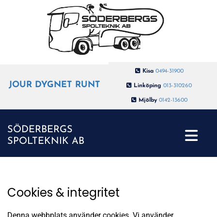

Kisa
0494-31900
JOUR DYGNET RUNT

Linköping
013-310260

Mjölby
0142-13600
SÖDERBERGS
SPOLTEKNIK AB
Cookies & integritet
Denna webbplats använder cookies. Vi använder