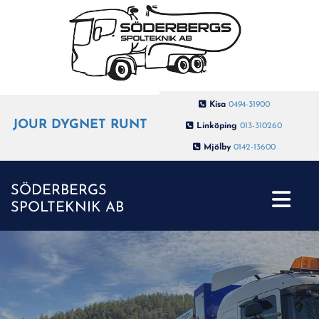

Kisa
0494-31900
JOUR DYGNET RUNT

Linköping
013-310260

Mjölby
0142-13600
SÖDERBERGS
SPOLTEKNIK AB